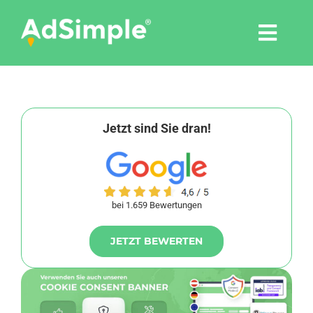
Skip
to
Togg
content
Navi
Leistungen
Tools
Jetzt sind Sie dran!
Pressemitteilungen
bei 1.659 Bewertungen
Shop
JETZT BEWERTEN
Agentur
Blog