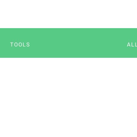
TOOLS
AL
Datenschutz Generator
A
Impressum Generator
B
Datenschutz Manager
Consent Manager
Content Marketing Manager
NewsAI WordPress Plugin