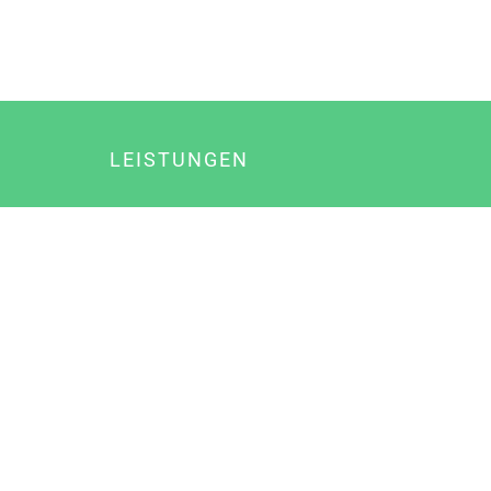
LEISTUNGEN
Online Marketing
Content Marketing
Content Marketing Abos
Content Marketing für Ärzte
Suchmaschinenoptimierung
Social Media Marketing