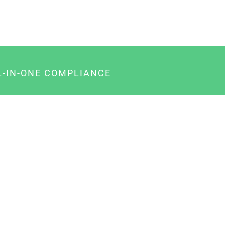
L-IN-ONE COMPLIANCE
gency-Paket für Agenturen
usiness-Paket für Unternehmer