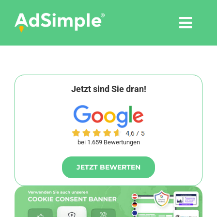
Skip
to
Togg
content
Navi
Leistungen
Tools
Jetzt sind Sie dran!
Pressemitteilungen
bei 1.659 Bewertungen
Shop
JETZT BEWERTEN
Agentur
Blog