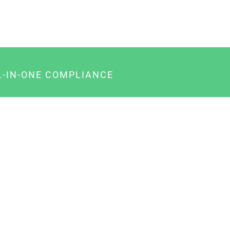
L-IN-ONE COMPLIANCE
gency-Paket für Agenturen
usiness-Paket für Unternehmer