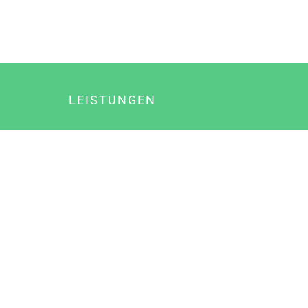
LEISTUNGEN
Online Marketing
Content Marketing
Content Marketing Abos
Content Marketing für Ärzte
Suchmaschinenoptimierung
Social Media Marketing