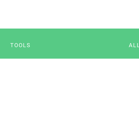
TOOLS
AL
Datenschutz Generator
A
Impressum Generator
B
Datenschutz Manager
Consent Manager
Content Marketing Manager
NewsAI WordPress Plugin