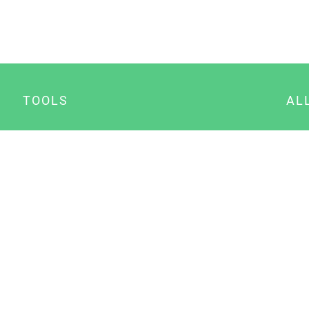
TOOLS
AL
Datenschutz Generator
A
Impressum Generator
B
Datenschutz Manager
Consent Manager
Content Marketing Manager
NewsAI WordPress Plugin