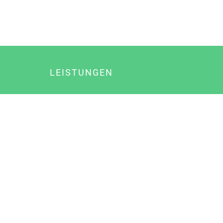
LEISTUNGEN
Online Marketing
Content Marketing
Content Marketing Abos
Content Marketing für Ärzte
Suchmaschinenoptimierung
Social Media Marketing