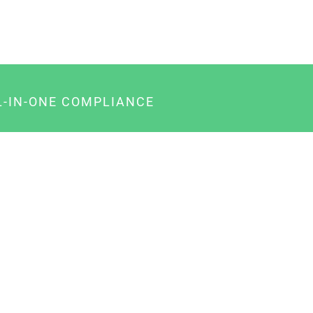
L-IN-ONE COMPLIANCE
gency-Paket für Agenturen
usiness-Paket für Unternehmer