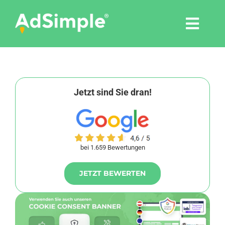
Skip
to
Togg
content
Navi
Leistungen
Tools
Jetzt sind Sie dran!
Pressemitteilungen
bei 1.659 Bewertungen
Shop
JETZT BEWERTEN
Agentur
Blog