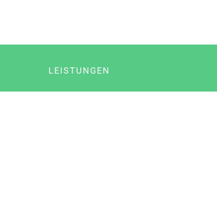
LEISTUNGEN
Online Marketing
Content Marketing
Content Marketing Abos
Content Marketing für Ärzte
Suchmaschinenoptimierung
Social Media Marketing