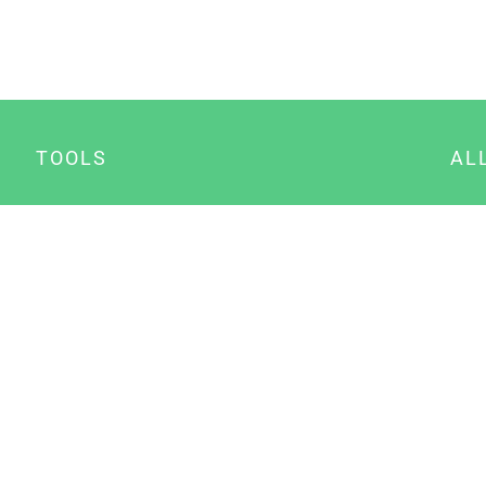
TOOLS
AL
Datenschutz Generator
A
Impressum Generator
B
Datenschutz Manager
Consent Manager
Content Marketing Manager
NewsAI WordPress Plugin