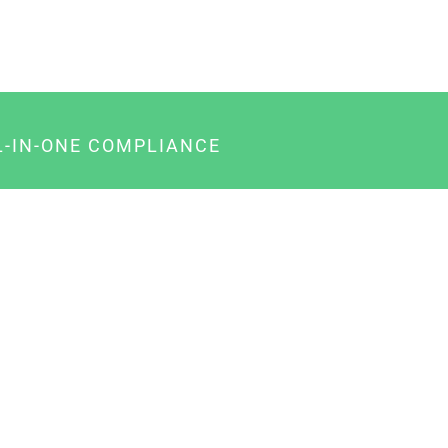
L-IN-ONE COMPLIANCE
gency-Paket für Agenturen
usiness-Paket für Unternehmer