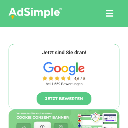
Skip
to
Togg
content
Navi
Leistungen
Tools
Jetzt sind Sie dran!
Pressemitteilungen
bei 1.659 Bewertungen
Shop
JETZT BEWERTEN
Agentur
Blog