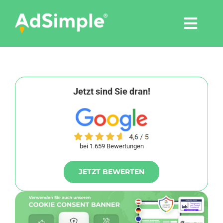
Skip
to
Togg
content
Navi
Leistungen
Tools
Jetzt sind Sie dran!
Pressemitteilungen
bei 1.659 Bewertungen
Shop
JETZT BEWERTEN
Agentur
Blog