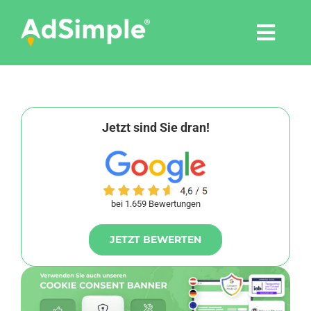
Skip
to
Togg
content
Navi
Leistungen
Tools
Jetzt sind Sie dran!
Pressemitteilungen
bei 1.659 Bewertungen
Shop
JETZT BEWERTEN
Agentur
Blog