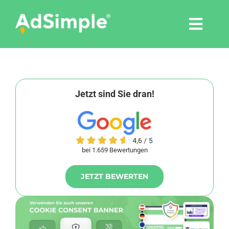
Skip
to
Togg
content
Navi
Leistungen
Tools
Jetzt sind Sie dran!
Pressemitteilungen
bei 1.659 Bewertungen
Shop
JETZT BEWERTEN
Agentur
Blog