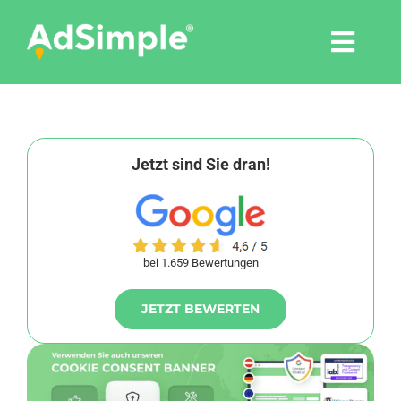
Skip
to
Togg
content
Navi
Leistungen
Tools
Jetzt sind Sie dran!
Pressemitteilungen
bei 1.659 Bewertungen
Shop
JETZT BEWERTEN
Agentur
Blog