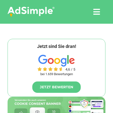
Skip
to
Togg
content
Navi
Leistungen
Tools
Jetzt sind Sie dran!
Pressemitteilungen
bei 1.659 Bewertungen
Shop
JETZT BEWERTEN
Agentur
Blog