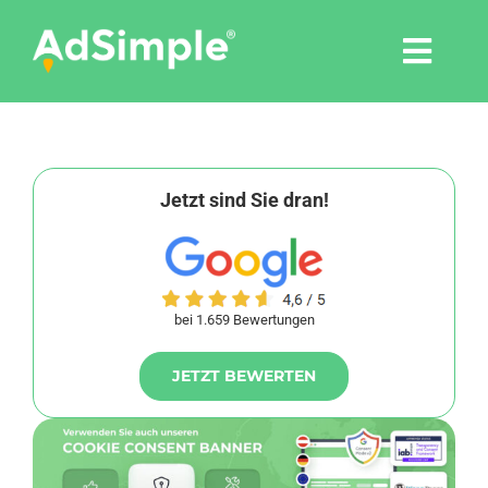
Skip
to
Togg
content
Navi
Leistungen
Tools
Jetzt sind Sie dran!
Pressemitteilungen
bei 1.659 Bewertungen
Shop
JETZT BEWERTEN
Agentur
Blog