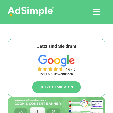
Skip
to
Togg
content
Navi
Leistungen
Tools
Jetzt sind Sie dran!
Pressemitteilungen
bei 1.659 Bewertungen
Shop
JETZT BEWERTEN
Agentur
Blog