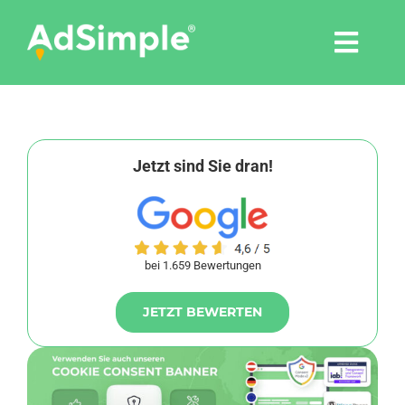
Skip
to
Togg
content
Navi
Leistungen
Tools
Jetzt sind Sie dran!
Pressemitteilungen
bei 1.659 Bewertungen
Shop
JETZT BEWERTEN
Agentur
Blog