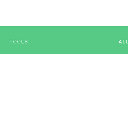
TOOLS
AL
Datenschutz Generator
A
Impressum Generator
B
Datenschutz Manager
Consent Manager
Content Marketing Manager
NewsAI WordPress Plugin