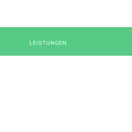
LEISTUNGEN
Online Marketing
Content Marketing
Content Marketing Abos
Content Marketing für Ärzte
Suchmaschinenoptimierung
Social Media Marketing