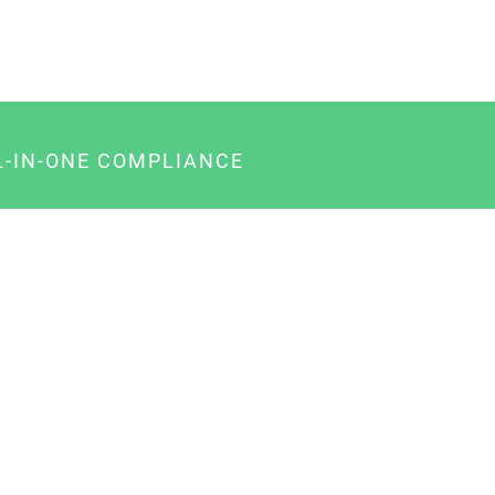
L-IN-ONE COMPLIANCE
gency-Paket für Agenturen
usiness-Paket für Unternehmer