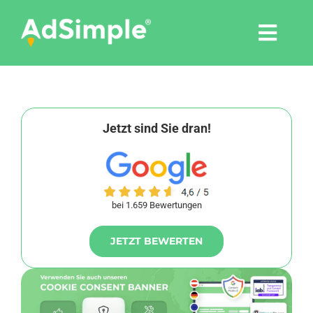
Skip
to
Togg
content
Navi
Leistungen
Tools
Jetzt sind Sie dran!
Pressemitteilungen
bei 1.659 Bewertungen
Shop
JETZT BEWERTEN
Agentur
Blog