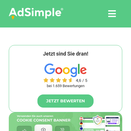
Skip
to
Togg
content
Navi
Leistungen
Tools
Jetzt sind Sie dran!
Pressemitteilungen
bei 1.659 Bewertungen
Shop
JETZT BEWERTEN
Agentur
Blog