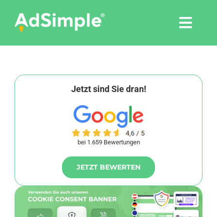
Skip
to
Togg
content
Navi
Leistungen
Tools
Jetzt sind Sie dran!
Pressemitteilungen
bei 1.659 Bewertungen
Shop
JETZT BEWERTEN
Agentur
Blog