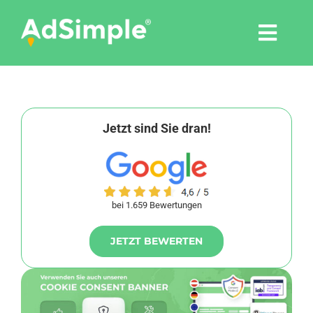
Skip
to
Togg
content
Navi
Leistungen
Tools
Jetzt sind Sie dran!
Pressemitteilungen
bei 1.659 Bewertungen
Shop
JETZT BEWERTEN
Agentur
Blog