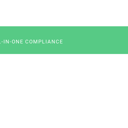
L-IN-ONE COMPLIANCE
gency-Paket für Agenturen
usiness-Paket für Unternehmer