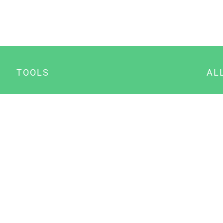
TOOLS
AL
Datenschutz Generator
A
Impressum Generator
B
Datenschutz Manager
Consent Manager
Content Marketing Manager
NewsAI WordPress Plugin