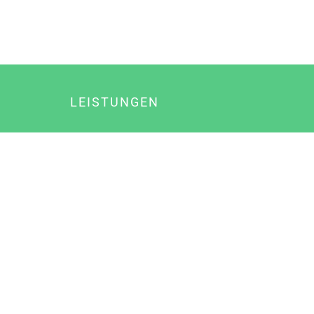
LEISTUNGEN
Online Marketing
Content Marketing
Content Marketing Abos
Content Marketing für Ärzte
Suchmaschinenoptimierung
Social Media Marketing