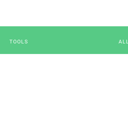
TOOLS
AL
Datenschutz Generator
A
Impressum Generator
B
Datenschutz Manager
Consent Manager
Content Marketing Manager
NewsAI WordPress Plugin