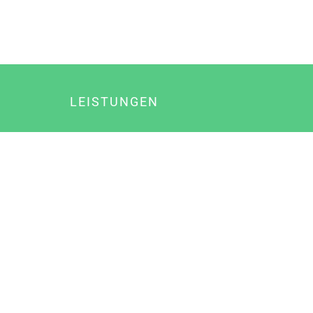
LEISTUNGEN
Online Marketing
Content Marketing
Content Marketing Abos
Content Marketing für Ärzte
Suchmaschinenoptimierung
Social Media Marketing