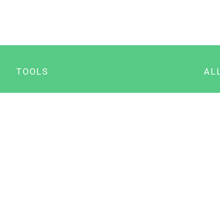
TOOLS
AL
Datenschutz Generator
A
Impressum Generator
B
Datenschutz Manager
Consent Manager
Content Marketing Manager
NewsAI WordPress Plugin