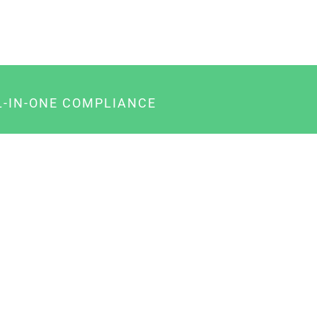
L-IN-ONE COMPLIANCE
gency-Paket für Agenturen
usiness-Paket für Unternehmer