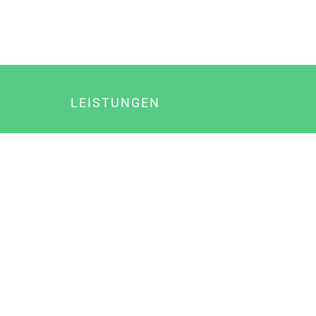
LEISTUNGEN
Online Marketing
Content Marketing
Content Marketing Abos
Content Marketing für Ärzte
Suchmaschinenoptimierung
Social Media Marketing