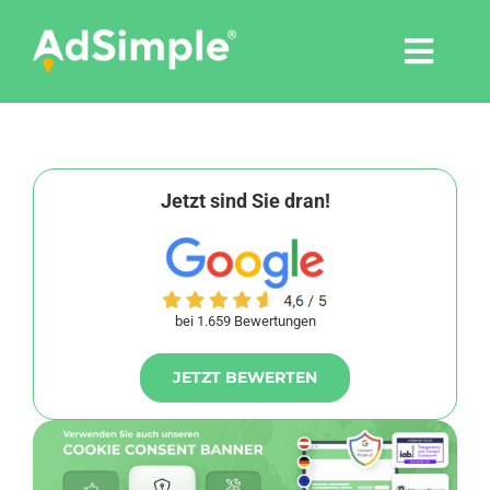
Skip
to
Togg
content
Navi
Leistungen
Tools
Jetzt sind Sie dran!
Pressemitteilungen
bei 1.659 Bewertungen
Shop
JETZT BEWERTEN
Agentur
Blog