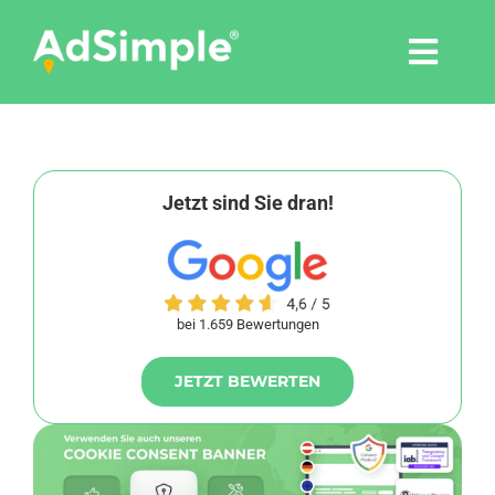
Skip
to
Togg
content
Navi
Leistungen
Tools
Jetzt sind Sie dran!
Pressemitteilungen
bei 1.659 Bewertungen
Shop
JETZT BEWERTEN
Agentur
Blog