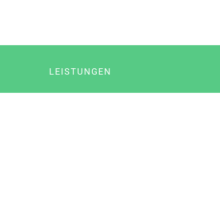
LEISTUNGEN
Online Marketing
Content Marketing
Content Marketing Abos
Content Marketing für Ärzte
Suchmaschinenoptimierung
Social Media Marketing