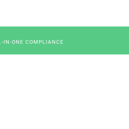
L-IN-ONE COMPLIANCE
gency-Paket für Agenturen
usiness-Paket für Unternehmer