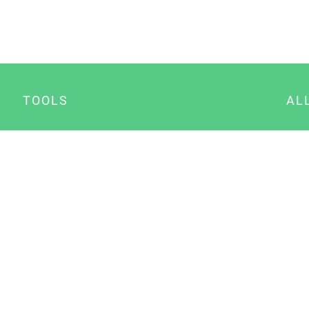
TOOLS
AL
Datenschutz Generator
A
Impressum Generator
B
Datenschutz Manager
Consent Manager
Content Marketing Manager
NewsAI WordPress Plugin