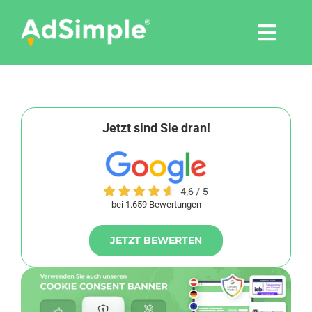
Skip
to
Togg
content
Navi
Leistungen
Tools
Jetzt sind Sie dran!
Pressemitteilungen
bei 1.659 Bewertungen
Shop
JETZT BEWERTEN
Agentur
Blog