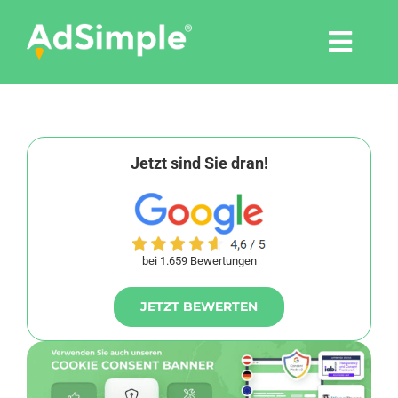
Skip
to
Togg
content
Navi
Leistungen
Tools
Jetzt sind Sie dran!
Pressemitteilungen
bei 1.659 Bewertungen
Shop
JETZT BEWERTEN
Agentur
Blog