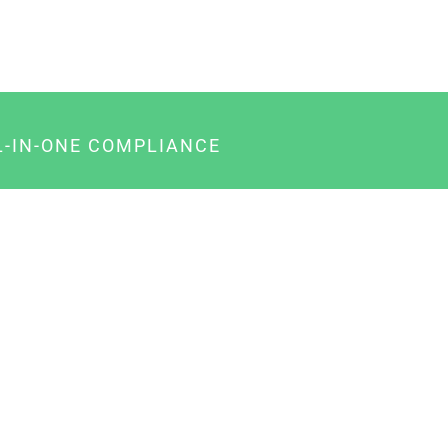
L-IN-ONE COMPLIANCE
gency-Paket für Agenturen
usiness-Paket für Unternehmer