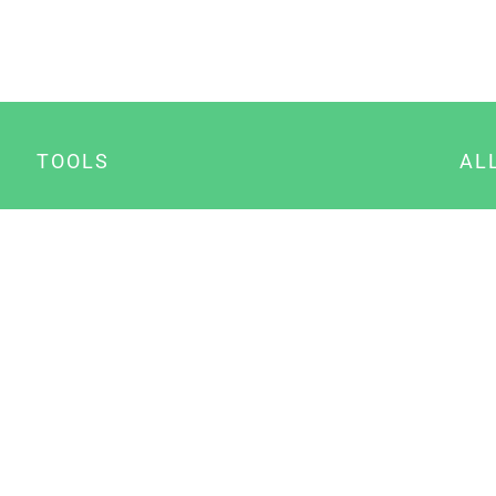
TOOLS
AL
Datenschutz Generator
A
Impressum Generator
B
Datenschutz Manager
Consent Manager
Content Marketing Manager
NewsAI WordPress Plugin