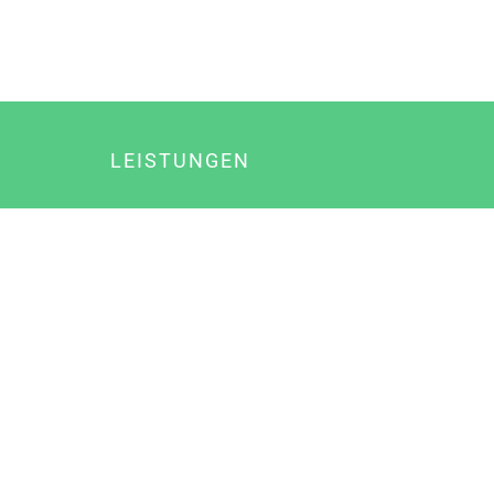
LEISTUNGEN
Online Marketing
Content Marketing
Content Marketing Abos
Content Marketing für Ärzte
Suchmaschinenoptimierung
Social Media Marketing