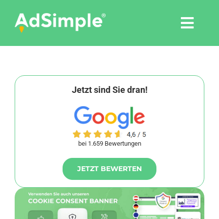
Skip
to
Togg
content
Navi
Leistungen
Tools
Jetzt sind Sie dran!
Pressemitteilungen
bei 1.659 Bewertungen
Shop
JETZT BEWERTEN
Agentur
Blog