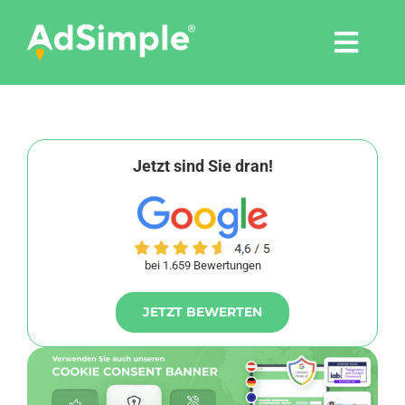
Skip
to
Togg
content
Navi
Leistungen
Tools
Jetzt sind Sie dran!
Pressemitteilungen
bei 1.659 Bewertungen
Shop
JETZT BEWERTEN
Agentur
Blog