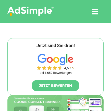
Skip
to
Togg
content
Navi
Leistungen
Tools
Jetzt sind Sie dran!
Pressemitteilungen
bei 1.659 Bewertungen
Shop
JETZT BEWERTEN
Agentur
Blog