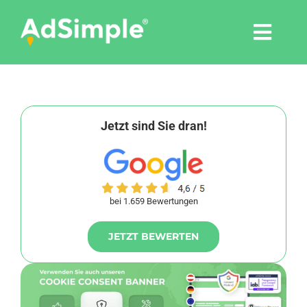
Skip
to
Togg
content
Navi
Leistungen
Tools
Jetzt sind Sie dran!
Pressemitteilungen
bei 1.659 Bewertungen
Shop
JETZT BEWERTEN
Agentur
Blog