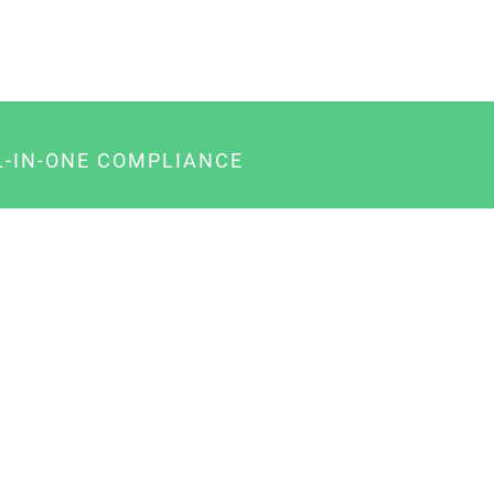
L-IN-ONE COMPLIANCE
gency-Paket für Agenturen
usiness-Paket für Unternehmer