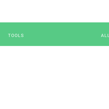
TOOLS
AL
Datenschutz Generator
A
Impressum Generator
B
Datenschutz Manager
Consent Manager
Content Marketing Manager
NewsAI WordPress Plugin