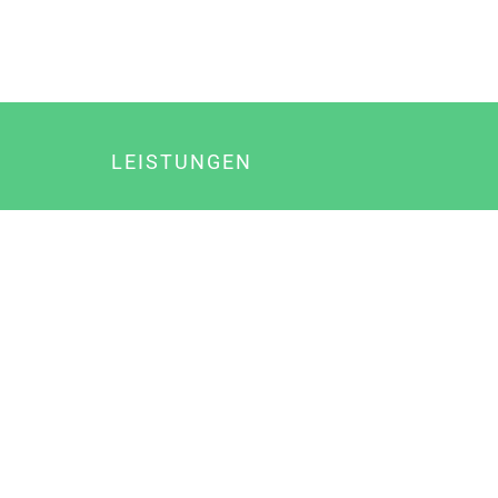
LEISTUNGEN
Online Marketing
Content Marketing
Content Marketing Abos
Content Marketing für Ärzte
Suchmaschinenoptimierung
Social Media Marketing