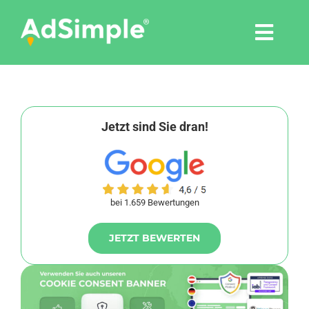
Skip
to
Togg
content
Navi
Leistungen
Tools
Jetzt sind Sie dran!
Pressemitteilungen
bei 1.659 Bewertungen
Shop
JETZT BEWERTEN
Agentur
Blog