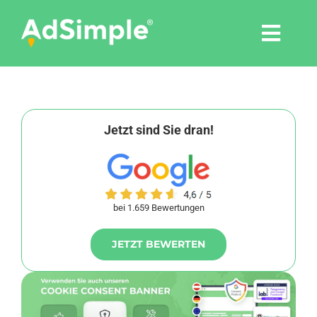
Skip
to
Togg
content
Navi
Leistungen
Tools
Jetzt sind Sie dran!
Pressemitteilungen
bei 1.659 Bewertungen
Shop
JETZT BEWERTEN
Agentur
Blog