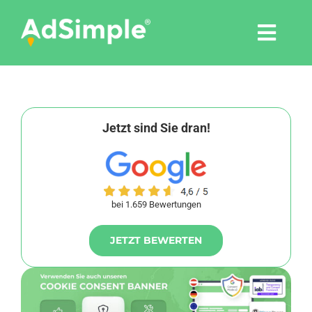
Skip
to
Togg
content
Navi
Leistungen
Tools
Jetzt sind Sie dran!
Pressemitteilungen
bei 1.659 Bewertungen
Shop
JETZT BEWERTEN
Agentur
Blog