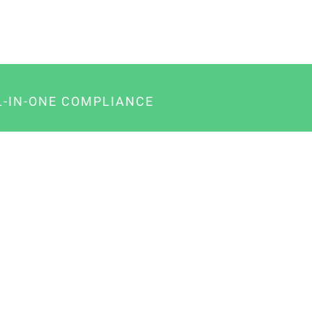
L-IN-ONE COMPLIANCE
gency-Paket für Agenturen
usiness-Paket für Unternehmer