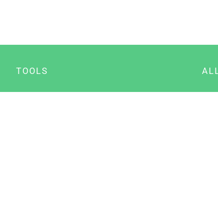
TOOLS
AL
Datenschutz Generator
A
Impressum Generator
B
Datenschutz Manager
Consent Manager
Content Marketing Manager
NewsAI WordPress Plugin