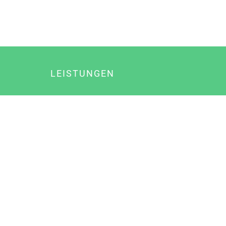
LEISTUNGEN
Online Marketing
Content Marketing
Content Marketing Abos
Content Marketing für Ärzte
Suchmaschinenoptimierung
Social Media Marketing