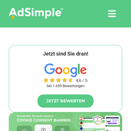
Skip
to
Togg
content
Navi
Leistungen
Tools
Jetzt sind Sie dran!
Pressemitteilungen
bei 1.659 Bewertungen
Shop
JETZT BEWERTEN
Agentur
Blog