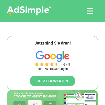
Skip
to
Togg
content
Navi
Leistungen
Tools
Jetzt sind Sie dran!
Pressemitteilungen
bei 1.659 Bewertungen
Shop
JETZT BEWERTEN
Agentur
Blog