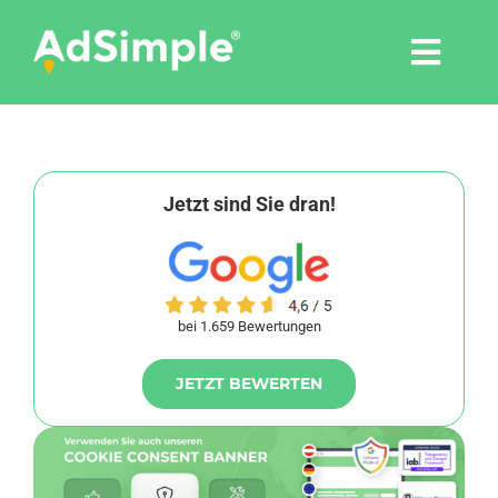
Skip
to
Togg
content
Navi
Leistungen
Tools
Jetzt sind Sie dran!
Pressemitteilungen
bei 1.659 Bewertungen
Shop
JETZT BEWERTEN
Agentur
Blog