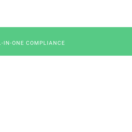
L-IN-ONE COMPLIANCE
gency-Paket für Agenturen
usiness-Paket für Unternehmer