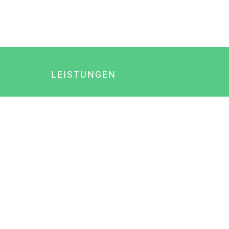
LEISTUNGEN
Online Marketing
Content Marketing
Content Marketing Abos
Content Marketing für Ärzte
Suchmaschinenoptimierung
Social Media Marketing