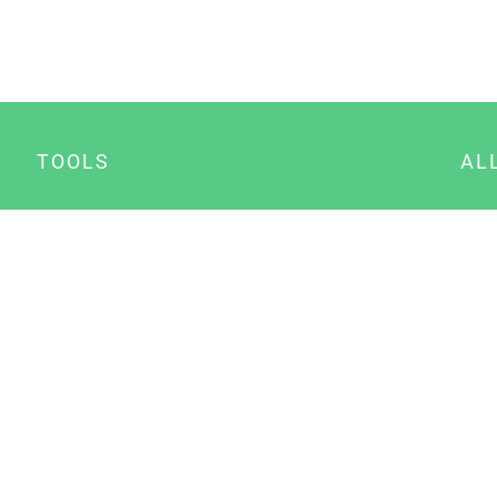
TOOLS
AL
Datenschutz Generator
A
Impressum Generator
B
Datenschutz Manager
Consent Manager
Content Marketing Manager
NewsAI WordPress Plugin