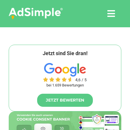
Skip
to
Togg
content
Navi
Leistungen
Tools
Jetzt sind Sie dran!
Pressemitteilungen
bei 1.659 Bewertungen
Shop
JETZT BEWERTEN
Agentur
Blog