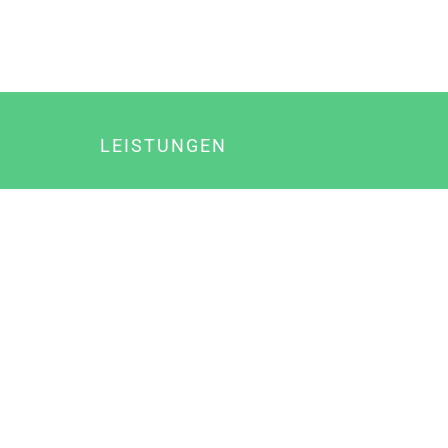
LEISTUNGEN
Online Marketing
Content Marketing
Content Marketing Abos
Content Marketing für Ärzte
Suchmaschinenoptimierung
Social Media Marketing