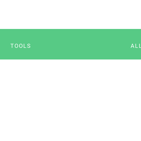
TOOLS
AL
Datenschutz Generator
A
Impressum Generator
B
Datenschutz Manager
Consent Manager
Content Marketing Manager
NewsAI WordPress Plugin