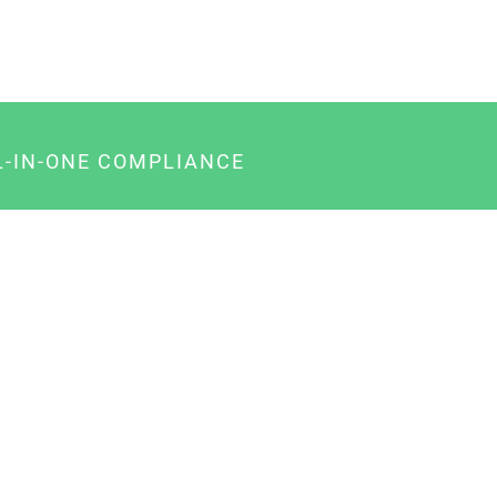
L-IN-ONE COMPLIANCE
gency-Paket für Agenturen
usiness-Paket für Unternehmer