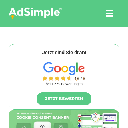
Skip
to
Togg
content
Navi
Leistungen
Tools
Jetzt sind Sie dran!
Pressemitteilungen
bei 1.659 Bewertungen
Shop
JETZT BEWERTEN
Agentur
Blog