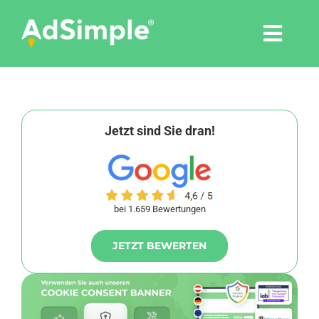
Skip
to
Togg
content
Navi
Leistungen
Tools
Jetzt sind Sie dran!
Pressemitteilungen
bei 1.659 Bewertungen
Shop
JETZT BEWERTEN
Agentur
Blog