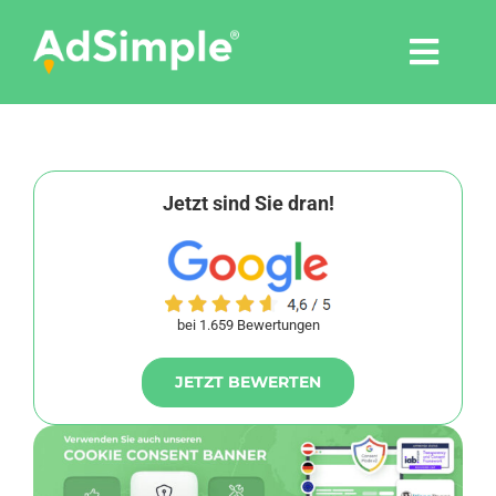
Skip
to
Togg
content
Navi
Leistungen
Tools
Jetzt sind Sie dran!
Pressemitteilungen
bei 1.659 Bewertungen
Shop
JETZT BEWERTEN
Agentur
Blog