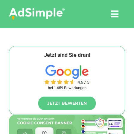
Skip
to
Togg
content
Navi
Leistungen
Tools
Jetzt sind Sie dran!
Pressemitteilungen
bei 1.659 Bewertungen
Shop
JETZT BEWERTEN
Agentur
Blog