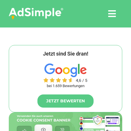
Skip
to
Togg
content
Navi
Leistungen
Tools
Jetzt sind Sie dran!
Pressemitteilungen
bei 1.659 Bewertungen
Shop
JETZT BEWERTEN
Agentur
Blog